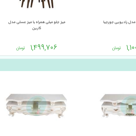
مدل رادیویی جورجیا 
میز جلو مبلی همراه با میز عسلی مدل 
کارین
1,499,706 
1,10
تومان
تومان