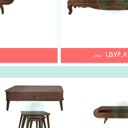
1,576,8
تومان