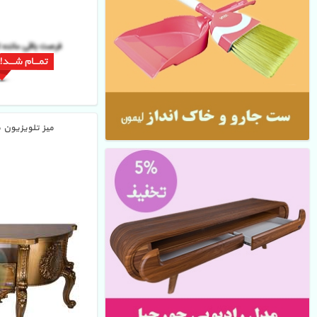
فرصت باقی مانده ت
میز تلویزیون 