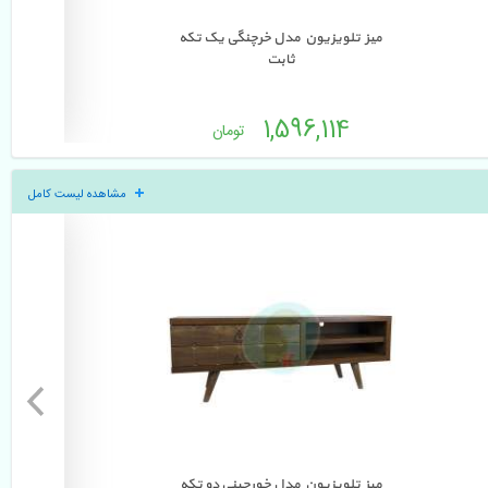
میز تلویزیون مدل خرچنگی یک تکه 
میز تلویز
ثابت
82 
1,596,114 
تومان
مشاهده لیست کامل
میز تلویزیون مدل خورجینی دو تکه 
میز تلویز