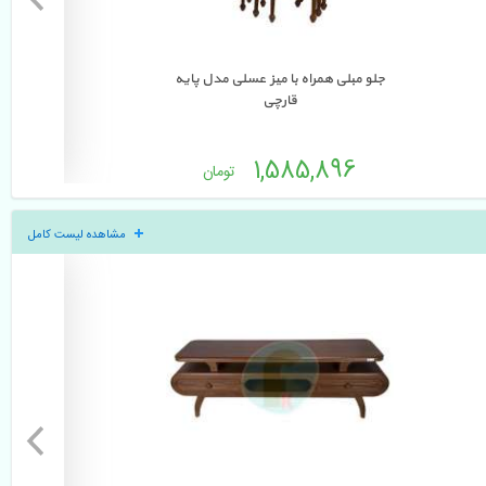
جلو مبلی همراه با میز عسلی مدل پایه 
جلو مبلی
قارچی
2 
1,585,896 
تومان
مشاهده لیست کامل