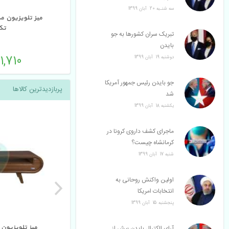
سه شنـبه
 
20
 
آبان
 
1399
میز تلویزیون م
تک
تبریک سران کشورها به جو 
بایدن
1,710 
دوشنبه
 
19
 
آبان
 
1399
جو بایدن رئیس جمهور آمریکا 
پربازدیدترین کالاها
شد
يكشنبه
 
18
 
آبان
 
1399
ماجرای کشف داروی کرونا در 
کرمانشاه چیست؟
شنبه
 
17
 
آبان
 
1399
اولین واکنش روحانی به 
انتخابات امریکا
پنجشنبه
 
15
 
آبان
 
1399
میز تلویزیون 
آرای الکترال بایدن بیش از 