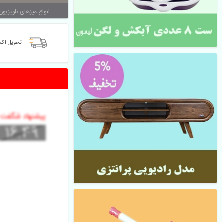
انواع میزهای تلویزیون
تحویل اک
 پیشنهاد شگفت ان
16.49