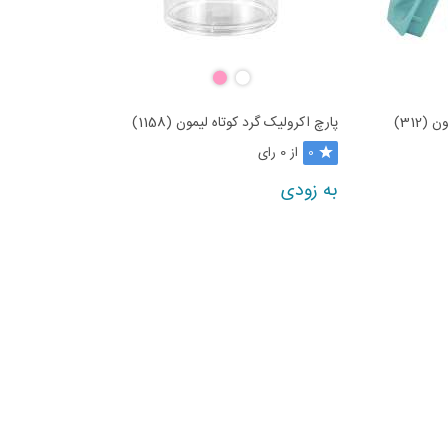
312)
پارچ اکرولیک گرد کوتاه لیمون (1158)
از 0 رای
0
به زودی