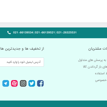
021-26325531 | 021-66139521 | 021-66139534
ت مشتریان
از تخفیف ها و جدیدترین های
به پرسش های متداول
ای باز گرداندن کالا
 استفاده
 خصوصی