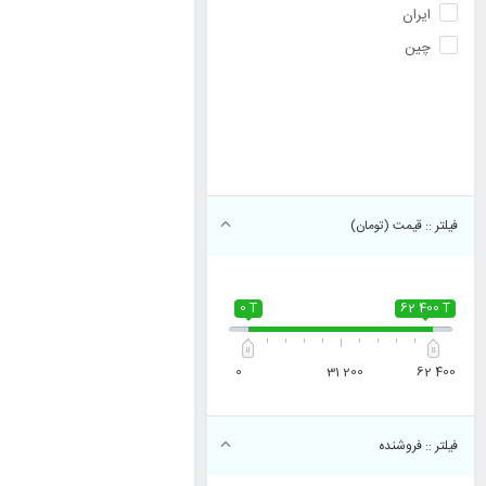
ایران
چین
فیلتر :: قیمت (تومان)
0 T
62 400 T
0
31 200
62 400
 فیلتر :: فروشنده