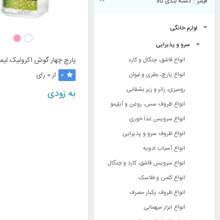
فیلتر :: دسته بندی کالا
لوازم خانگی
سرو و پذیرایی
پارچ چهار گوش اکرولیک لیمون (
انواع قاشق، چنگال و کارد
انواع پارچ، بطری و لیوان
از 0 رای
0
رومیزی، رانر و زیر بشقابی
به زودی
انواع ظروف سس، روغن و آبلیمو
انواع سرویس غذا خوری
انواع ظروف سرو و پذیرایی
انواع آسیاب ادویه
انواع سرویس قاشق، کارد و چنگال
انواع کلمن و فلاسک
انواع ظروف یکبار مصرف
انواع ابزار میهمانی