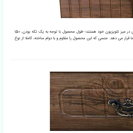
میز تلویزیون مدل کلاسیک آجری یک تکه ثابت، با طراحی زیبا، جادار و در عین حال ساده، گزینه مناسبی برای افرادی است که به دنبال حجم و فضای بیشتری در میز تلویزیون خود هستند؛ طول محصول با توجه به یک تکه بودن، 150 
لویزیون، 150 سانتی متر بوده که فضای مناسبی را در اختیار شما قرار می دهد. جنسی که این محصول را مقاوم و با دوام ساخته، کاملا از نوع 