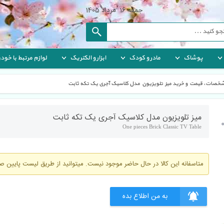
جمعه
 
16
 
مرداد
 
1405
پوشاک
مادر و کودک
ابزار و الکتریک
لوازم مرتبط با خودر
خصات، قیمت و خرید میز تلویزیون مدل کلاسیک آجری یک تکه ثابت
میز تلویزیون مدل کلاسیک آجری یک تکه ثابت
One pieces Brick Classic TV Table
متاسفانه این کالا در حال حاضر موجود نیست. میتوانید از طریق لیست پایین ص
به من اطلاع بده