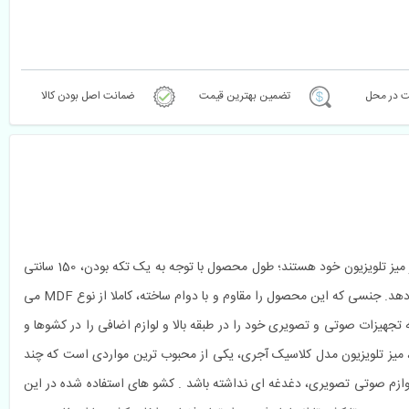
ت در محل
تضمین بهترین قیمت
ضمانت اصل بودن کالا
میز تلویزیون مدل کلاسیک آجری یک تکه ثابت، با طراحی زیبا، جادار و در عین حال ساده، گزینه مناسبی برای افرادی است که به دنبال حجم و فضای بیشتری در میز تلویزیون خود هستند؛ طول محصول با توجه به یک تکه بودن، 150 سانتی
 متر، عرض محصول 36 سانتی متر و ارتفاع آن 51 سانتی متر می باشد . طول صفحه زیر تلویزیون، 150 سانتی متر بوده که فضای مناسبی را در اختیار شما قرار می دهد. جنسی که این محصول را مقاوم و با دوام ساخته، کاملا از نوع MDF می
را می دهد که تجهیزات صوتی و تصویری خود را در طبقه بالا و لوازم اضافی را در کشوها و
ر، میز تلویزیون مدل کلاسیک آجری، یکی از محبوب ترین مواردی است که چند
و لوازم صوتی تصویری، دغدغه ای نداشته باشد . کشو های استفاده شده در این